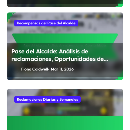
estratégicas
Recompensas del Pase del Alcalde
Pase del Alcalde: Análisis de
reclamaciones, Oportunidades de
bonificación, Estrategias de recursos
Fiona Caldwell
Mar 11, 2026
Reclamaciones Diarias y Semanales