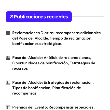
o
r
c
n
h
Publicaciones recientes
f
o
r
Reclamaciones Diarias: recompensas adicionales
:
del Pase del Alcalde, tiempo de reclamación,
bonificaciones estratégicas
Pase del Alcalde: Análisis de reclamaciones,
Oportunidades de bonificación, Estrategias de
recursos
Pase del Alcalde: Estrategias de reclamación,
Tipos de bonificación, Planificación de
recompensas
Premios del Evento: Recompensas especiales,