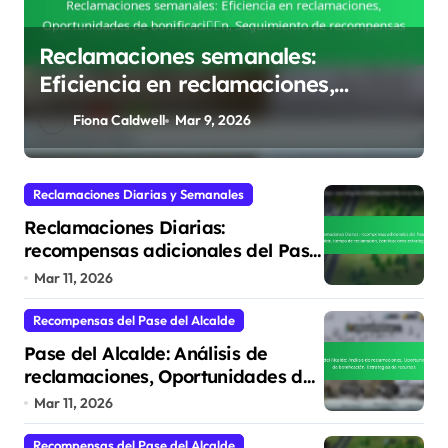
Reclamaciones semanales:
Eficiencia en reclamaciones,
Oportunidades de bonificación,
Fiona Caldwell
Mar 9, 2026
Seguimiento de recompensas
Reclamaciones Diarias y Semanales
Reclamaciones Diarias:
recompensas adicionales del Pase
del Alcalde, tiempo de
Mar 11, 2026
reclamación, bonificaciones
estratégicas
Recompensas del Pase del Alcalde
Pase del Alcalde: Análisis de
reclamaciones, Oportunidades de
bonificación, Estrategias de
Mar 11, 2026
recursos
Recompensas del Pase del Alcalde